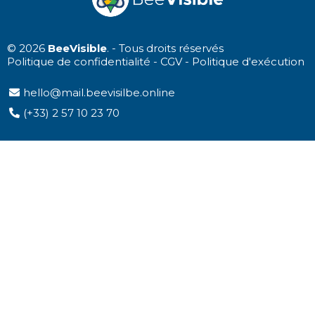
© 2026
BeeVisible
. - Tous droits réservés
Politique de confidentialité
-
CGV
-
Politique d'exécution
hello@mail.beevisilbe
.online
(+33) 2 57 10 23 70